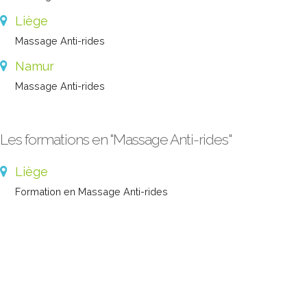
Liège
Massage Anti-rides
Namur
Massage Anti-rides
Les formations en "Massage Anti-rides"
Liège
Formation en Massage Anti-rides