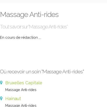
Massage Anti-rides
Tout savoir sur "Massage Anti-rides"
En cours de rédaction ...
Où recevoir un soin "Massage Anti-rides"
Bruxelles Capitale
Massage Anti-rides
Hainaut
Massage Anti-rides