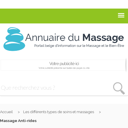
Accueil
Les différents types de soins et massages
Massage Anti-rides