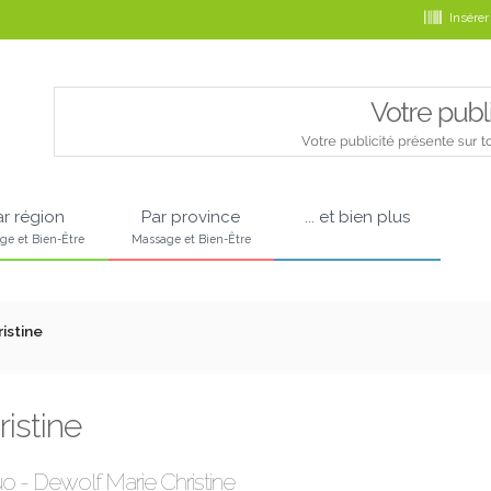
Insérer
ar région
Par province
... et bien plus
ge et Bien-Être
Massage et Bien-Être
istine
istine
uo - Dewolf Marie Christine