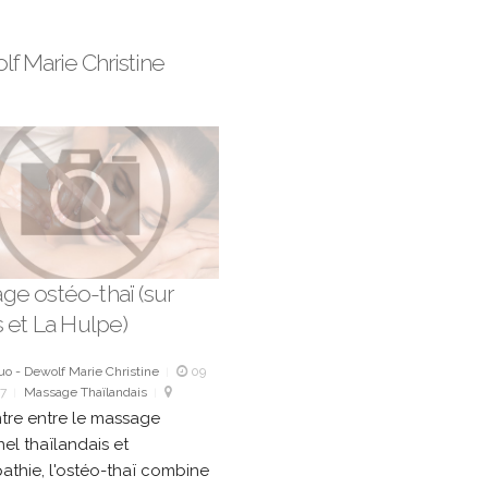
f Marie Christine
ge ostéo-thaï (sur
s et La Hulpe)
 - Dewolf Marie Christine
09
|
17
Massage Thaïlandais
|
|
re entre le massage
nel thaïlandais et
pathie, l'ostéo-thaï combine