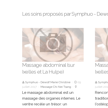
Les soins proposés par Symphuo - Dewol
Massage abdominal (sur
Massa
Ixelles et La Hulpe)
Ixelle
Symphuo - Dewolf Marie Christine
09
Symphuo
|
juillet 2017
Massage Chi Nei Tsang
juillet 20
|
|
Bruxelles
Bruxelles
Le massage abdominal est un
Rencont
massage des organes internes. Le
traditio
ventre recèle un trésor: un
l'ostéo