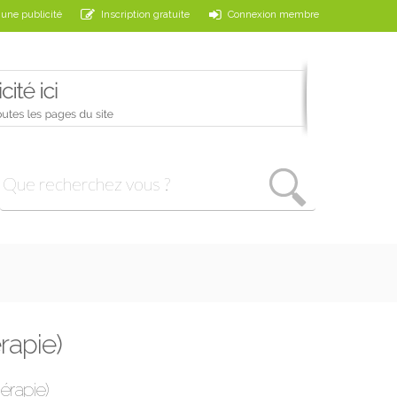
 une publicité
Inscription gratuite
Connexion membre
rapie)
érapie)