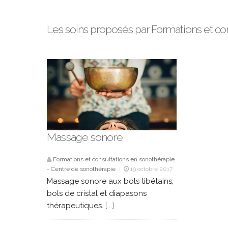
Les soins proposés par Formations et co
Massage sonore
Formations et consultations en sonothérapie
- Centre de sonothérapie
19 octobre 2017
|
Autres Massages
Brabant Wallon
|
|
Massage sonore aux bols tibétains,
bols de cristal et diapasons
thérapeutiques.
[...]