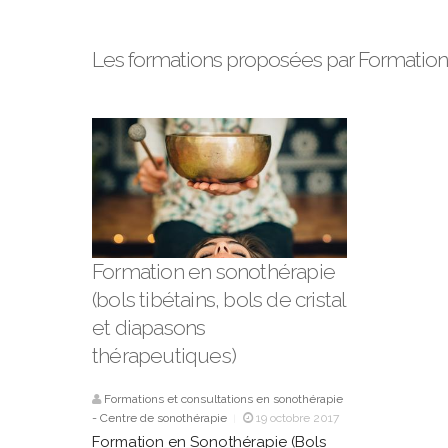
Les formations proposées par Formations
Formation en sonothérapie
(bols tibétains, bols de cristal
et diapasons
thérapeutiques)
Formations et consultations en sonothérapie
- Centre de sonothérapie
19 octobre 2017
|
Autres Massages
Brabant Wallon
|
|
Formation en Sonothérapie (Bols