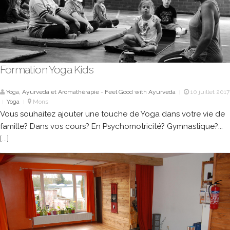
Formation Yoga Kids
Yoga, Ayurveda et Aromathérapie - Feel Good with Ayurveda
10 juillet 2017
|
Yoga
Mons
|
|
Vous souhaitez ajouter une touche de Yoga dans votre vie de
famille? Dans vos cours? En Psychomotricité? Gymnastique?...
[...]