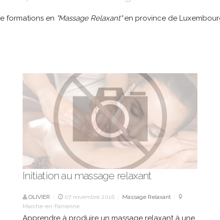
de formations en
"Massage Relaxant"
en province de Luxembour
Initiation au massage relaxant
OLIVIER
07 novembre 2016
Massage Relaxant
|
|
|
Marche-en-Famenne
Apprendre à produire un massage relaxant à une