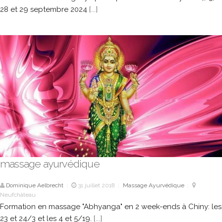
28 et 29 septembre 2024
[...]
massage ayurvédique
Dominique Aelbrecht
31 juillet 2018
Massage Ayurvédique
|
|
|
Neufchâteau
Formation en massage "Abhyanga" en 2 week-ends à Chiny: les
23 et 24/3 et les 4 et 5/19.
[...]