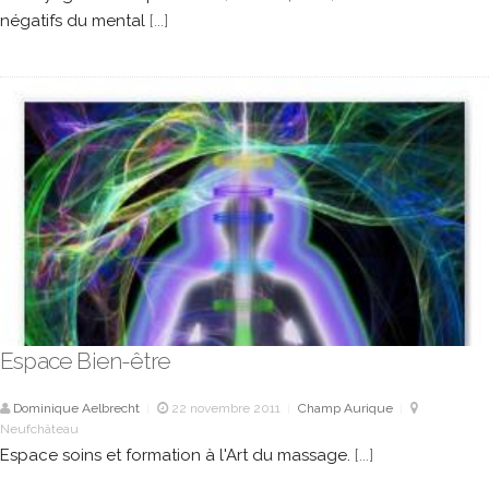
négatifs du mental
[...]
Espace Bien-être
Dominique Aelbrecht
22 novembre 2011
Champ Aurique
|
|
|
Neufchâteau
Espace soins et formation à l'Art du massage.
[...]