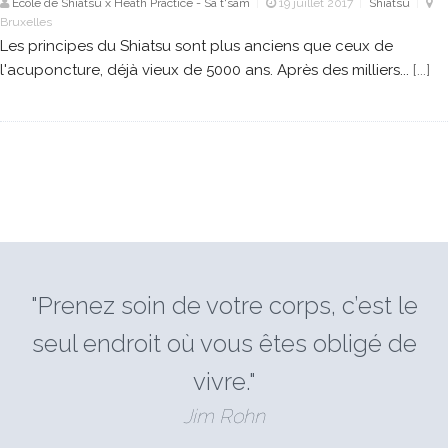
Ecole de Shiatsu x Heath Practice - Sa t'sam
19 juillet 2017
Shiatsu
|
|
|
Bruxelles
Les principes du Shiatsu sont plus anciens que ceux de
l'acuponcture, déjà vieux de 5000 ans. Après des milliers...
[...]
"Prenez soin de votre corps, c’est le
seul endroit où vous êtes obligé de
vivre."
Jim Rohn