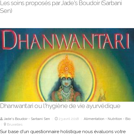
Les soins proposés par Jade's Boudoir (Sarbani
Sen)
Dhanwantari ou l'hygiène de vie ayurvédique
Jade's Boudoir - Sarbani Sen
23 avril 2018
Alimentation - Nutrition - Bio
|
|
Bruxelles
|
Sur base d'un questionnaire holistique nous évaluons votre