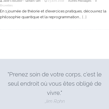
Jade's Boudoir - Sarbani Sen
23 avril 2018
Autres Massages
|
|
|
Bruxelles
En 1 journée de théorie et d'exercices pratiques, découvrez la
philosophie quantique et la reprogrammation...
[...]
"Prenez soin de votre corps, c’est le
seul endroit où vous êtes obligé de
vivre."
Jim Rohn