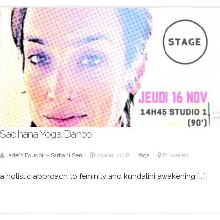
Sadhana Yoga Dance
Jade's Boudoir - Sarbani Sen
23 avril 2018
Yoga
Bruxelles
|
|
|
a holistic approach to feminity and kundalini awakening
[...]