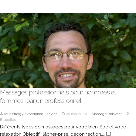
Massages professionnels pour hommes et
femmes, par un professionnel
Your Energy Experience - Xavier
08 mai 2026
Massage Relaxant
|
|
|
Bruxelles
Différents types de massages pour votre bien-être et votre
relaxation.Objectif : lâcher-prise, déconnection,...
[...]